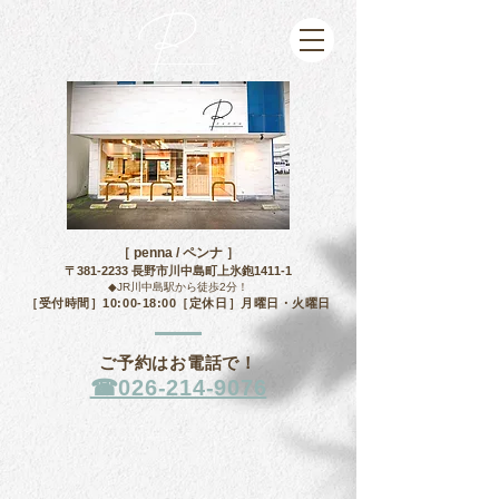
［ penna /
ペンナ
］
〒381-2233 長野市川中島町上氷鉋1411-1
◆JR川中島駅から徒歩2分！
［受付時間］10:00-18:00［定休日］月曜日・火曜日
ご予約はお電話で！
☎︎026-214-9076